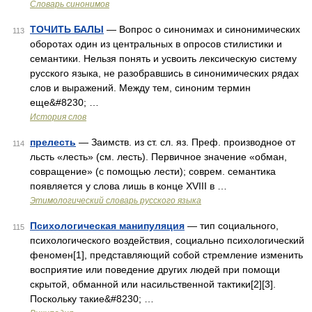
Словарь синонимов
ТОЧИТЬ БАЛЫ
— Вопрос о синонимах и синонимических
113
оборотах один из центральных в опросов стилистики и
семантики. Нельзя понять и усвоить лексическую систему
русского языка, не разобравшись в синонимических рядах
слов и выражений. Между тем, синоним термин
еще&#8230; …
История слов
прелесть
— Заимств. из ст. сл. яз. Преф. производное от
114
льсть «лесть» (см. лесть). Первичное значение «обман,
совращение» (с помощью лести); соврем. семантика
появляется у слова лишь в конце XVIII в …
Этимологический словарь русского языка
Психологическая манипуляция
— тип социального,
115
психологического воздействия, социально психологический
феномен[1], представляющий собой стремление изменить
восприятие или поведение других людей при помощи
скрытой, обманной или насильственной тактики[2][3].
Поскольку такие&#8230; …