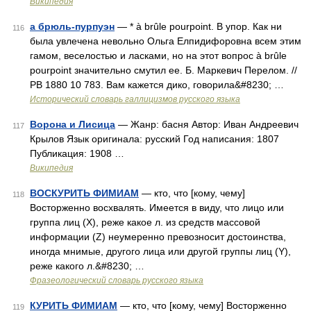
Википедия
а брюль-пурпуэн
— * à brûle pourpoint. В упор. Как ни
116
была увлечена невольно Ольга Елпидифоровна всем этим
гамом, веселостью и ласками, но на этот вопрос à brûle
pourpoint значительно смутил ее. Б. Маркевич Перелом. //
РВ 1880 10 783. Вам кажется дико, говорила&#8230; …
Исторический словарь галлицизмов русского языка
Ворона и Лисица
— Жанр: басня Автор: Иван Андреевич
117
Крылов Язык оригинала: русский Год написания: 1807
Публикация: 1908 …
Википедия
ВОСКУРИТЬ ФИМИАМ
— кто, что [кому, чему]
118
Восторженно восхвалять. Имеется в виду, что лицо или
группа лиц (Х), реже какое л. из средств массовой
информации (Z) неумеренно превозносит достоинства,
иногда мнимые, другого лица или другой группы лиц (Y),
реже какого л.&#8230; …
Фразеологический словарь русского языка
КУРИТЬ ФИМИАМ
— кто, что [кому, чему] Восторженно
119