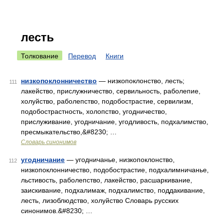
лесть
Толкование
Перевод
Книги
низкопоклонничество
— низкопоклонство, лесть;
111
лакейство, прислужничество, сервильность, раболепие,
холуйство, раболепство, подобострастие, сервилизм,
подобострастность, холопство, угодничество,
прислуживание, угодничание, угодливость, подхалимство,
пресмыкательство,&#8230; …
Словарь синонимов
угодничание
— угодничанье, низкопоклонство,
112
низкопоклонничество, подобострастие, подхалимничанье,
льстивость, раболепство, лакейство, расшаркивание,
заискивание, подхалимаж, подхалимство, поддакивание,
лесть, лизоблюдство, холуйство Словарь русских
синонимов.&#8230; …