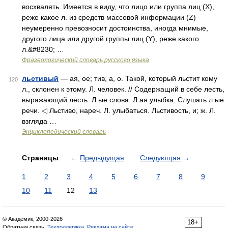
восхвалять. Имеется в виду, что лицо или группа лиц (Х),
реже какое л. из средств массовой информации (Z)
неумеренно превозносит достоинства, иногда мнимые,
другого лица или другой группы лиц (Y), реже какого
л.&#8230; …
Фразеологический словарь русского языка
льстивый
— ая, ое; тив, а, о. Такой, который льстит кому
120
л., склонен к этому. Л. человек. // Содержащий в себе лесть,
выражающий лесть. Л ые слова. Л ая улыбка. Слушать л ые
речи. ◁ Льстиво, нареч. Л. улыбаться. Льстивость, и; ж. Л.
взгляда …
Энциклопедический словарь
Страницы
←
Предыдущая
Следующая
→
1
2
3
4
5
6
7
8
9
10
11
12
13
© Академик, 2000-2026
18+
Обратная связь:
Техподдержка
,
Реклама на сайте